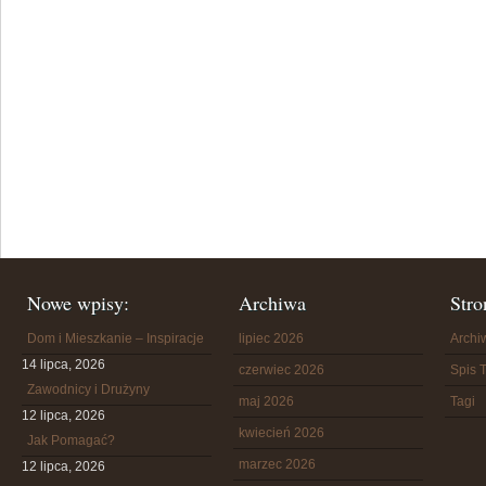
Nowe wpisy:
Archiwa
Stro
Dom i Mieszkanie – Inspiracje
lipiec 2026
Arch
14 lipca, 2026
czerwiec 2026
Spis T
Zawodnicy i Drużyny
maj 2026
Tagi
12 lipca, 2026
kwiecień 2026
Jak Pomagać?
marzec 2026
12 lipca, 2026