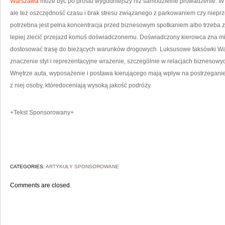
Warszawa
może być po prostu wygodniejszy niż samodzielne prowadzenie. W ta
K
ale też oszczędność czasu i brak stresu związanego z parkowaniem czy niepr
potrzebna jest pełna koncentracja przed biznesowym spotkaniem albo trzeba 
lepiej zlecić przejazd komuś doświadczonemu. Doświadczony kierowca zna mia
dostosować trasę do bieżących warunków drogowych. Luksusowe taksówki Wa
znaczenie styl i reprezentacyjne wrażenie, szczególnie w relacjach biznesowyc
Wnętrze auta, wyposażenie i postawa kierującego mają wpływ na postrzeganie 
z niej osoby, któredoceniają wysoką jakość podróży.
+Tekst Sponsorowany+
CATEGORIES:
ARTYKUŁY SPONSOROWANE
Comments are closed.